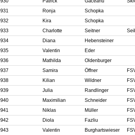
930
Patrick
Gaceanu
Ski
931
Ronja
Schopka
932
Kira
Schopka
933
Charlotte
Seitner
Sei
934
Diana
Hebensteiner
935
Valentin
Eder
936
Mathilda
Oldenburger
937
Samira
Öffner
FSV
938
Kilian
Wildner
FSV
939
Julia
Randlinger
FSV
940
Maximilian
Schneider
FSV
941
Niklas
Müller
FSV
942
Diola
Fazliu
FSV
943
Valentin
Burghartswieser
FSV