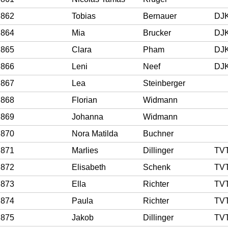
862
Tobias
Bernauer
864
Mia
Brucker
865
Clara
Pham
866
Leni
Neef
867
Lea
Steinberger
868
Florian
Widmann
869
Johanna
Widmann
870
Nora Matilda
Buchner
871
Marlies
Dillinger
TV
872
Elisabeth
Schenk
TV
873
Ella
Richter
TV
874
Paula
Richter
TV
875
Jakob
Dillinger
TV