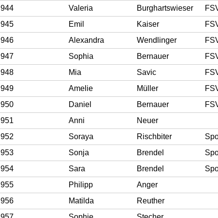
944
Valeria
Burghartswieser
FSV
945
Emil
Kaiser
FSV
946
Alexandra
Wendlinger
FSV
947
Sophia
Bernauer
FSV
948
Mia
Savic
FSV
949
Amelie
Müller
FSV
950
Daniel
Bernauer
FSV
951
Anni
Neuer
952
Soraya
Rischbiter
Spo
953
Sonja
Brendel
Spo
954
Sara
Brendel
Spo
955
Philipp
Anger
956
Matilda
Reuther
957
Sophie
Stecher