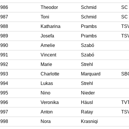
986
Theodor
Schmid
SC 
987
Toni
Schmid
SC 
988
Katharina
Prambs
TSV
989
Josefa
Prambs
TSV
990
Amelie
Szabó
991
Vincent
Szabó
992
Marie
Strehl
993
Charlotte
Marquard
SBC
994
Lukas
Strehl
995
Nino
Nieder
996
Veronika
Häusl
TV
997
Anton
Ratay
998
Nora
Krasniqi