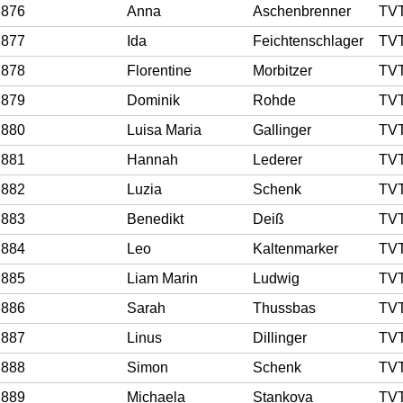
876
Anna
Aschenbrenner
TV
877
Ida
Feichtenschlager
TV
878
Florentine
Morbitzer
TV
879
Dominik
Rohde
TV
880
Luisa Maria
Gallinger
TV
881
Hannah
Lederer
TV
882
Luzia
Schenk
TV
883
Benedikt
Deiß
TV
884
Leo
Kaltenmarker
TV
885
Liam Marin
Ludwig
TV
886
Sarah
Thussbas
TV
887
Linus
Dillinger
TV
888
Simon
Schenk
TV
889
Michaela
Stankova
TV