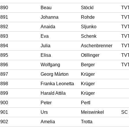
890
Beau
Stöckl
TV
891
Johanna
Rohde
TV
892
Anaida
Sljunko
TV
893
Eva
Schenk
TV
894
Julia
Aschenbrenner
TV
895
Elisa
Otillinger
TV
896
Wolfgang
Berger
TV
897
Georg Márton
Krüger
898
Franka Leonetta
Krüger
899
Harald Attila
Krüger
900
Peter
Pertl
901
Urs
Meiswinkel
SC 
902
Amelia
Trotta