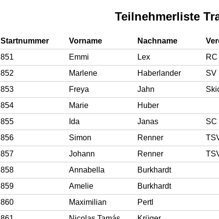
Teilnehmerliste Tr
Startnummer
Vorname
Nachname
Ver
851
Emmi
Lex
RC 
852
Marlene
Haberlander
SV 
853
Freya
Jahn
Ski
854
Marie
Huber
855
Ida
Janas
SC 
856
Simon
Renner
TSV
857
Johann
Renner
TSV
858
Annabella
Burkhardt
859
Amelie
Burkhardt
860
Maximilian
Pertl
861
Nicolas Tamás
Krüger