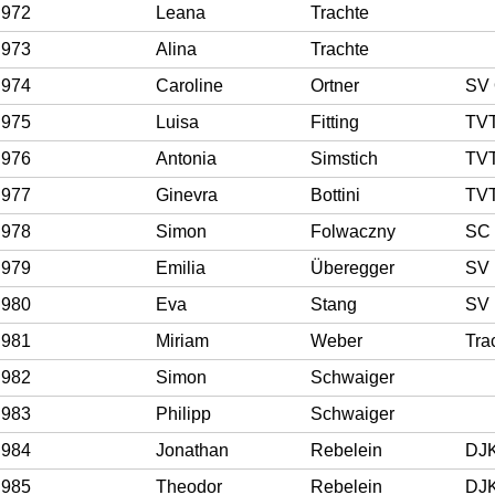
972
Leana
Trachte
973
Alina
Trachte
974
Caroline
Ortner
SV 
975
Luisa
Fitting
TV
976
Antonia
Simstich
TV
977
Ginevra
Bottini
TV
978
Simon
Folwaczny
SC 
979
Emilia
Überegger
SV 
980
Eva
Stang
SV 
981
Miriam
Weber
982
Simon
Schwaiger
983
Philipp
Schwaiger
984
Jonathan
Rebelein
985
Theodor
Rebelein